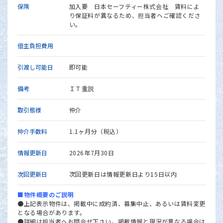
保険
加入要 日本セーフティー株式会社 賃料によ
り保証料が異なるため、担当者へご確認くださ
い。
借主負担費用
引渡し可能日
即可能
備考
ＩＴ重説
取引態様
仲介
仲介手数料
1.1ヶ月分（税込）
情報更新日
2026年7月30日
次回更新日
次回更新日は情報更新日より15日以内
■物件概要のご説明
●上記表示物件は、掲載中に成約済、募集中止、あるいは賃料変更
となる場合があります。
●詳細は担当者へお問合せ下さい。掲載情報と現況が異なる場合は