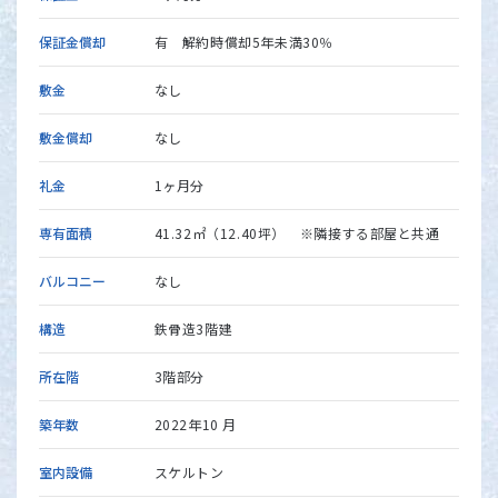
保証金償却
有 解約時償却5年未満30％
敷金
なし
敷金償却
なし
礼金
1ヶ月分
専有面積
41.32㎡（12.40坪） ※隣接する部屋と共通
バルコニー
なし
構造
鉄骨造3階建
所在階
3階部分
築年数
2022年10 月
室内設備
スケルトン