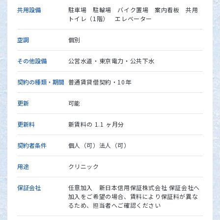
共用設備
駐車場 駐輪場 バイク置場 案内看板 共用
トイレ（1階） エレベーター
空調
個別
その他設備
公営水道・東京電力・公共下水
契約の種類・期間
普通賃貸借契約・10年
更新
可能
更新料
新賃料の 1.1 ヶ月分
契約者条件
個人（可）法人（可）
用途
クリニック
保証会社
任意加入 新日本信用保証株式会社 保証会社へ
加入をご希望の場合、賃料により保証料が異な
るため、担当者へご確認ください