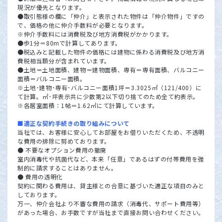
現況が優先となります。
●取引態様の欄に「仲介」と表示された物件は「仲介物件」ですの
で、価格の他に仲介手数料が必要となります。
※仲介手数料には消費税及び地方消費税がかかります。
●歩1分＝80mで計算してあります。
●税込みと記載した物件の価格には建物に係わる消費税及び地方消
費税相当額分が含まれています。
●土地＝土地面積、建物＝建物面積、専有＝専有面積、バルコニー
面積＝バルコニー面積。
※土地･建物･専有･バルコニー面積1坪＝3.3025㎡（121/400）に
て計算。㎡･坪表示共に少数第2以下切り捨てのため全て約表示。
※各居室面積：1帖＝1.62㎡にて計算しています。
■適正な契約手続きの取り組みについて
当社では、お客様に安心してお部屋をお借りいただくため、不透明
な費用の排除に努めております。
● 不要なオプション費用の撤廃
室内消毒代や抗菌代など、本来「任意」であるはずの付帯費用を強
制的に請求することはありません。
● 費用の透明化
契約に関わる費用は、貸主様との合意に基づいた適正な項目のみと
しております。
万一、仲介会社より不審な費用の請求（消毒代、サポート費用等）
があった場合、お手数ですが当社まで直接お問い合わせください。