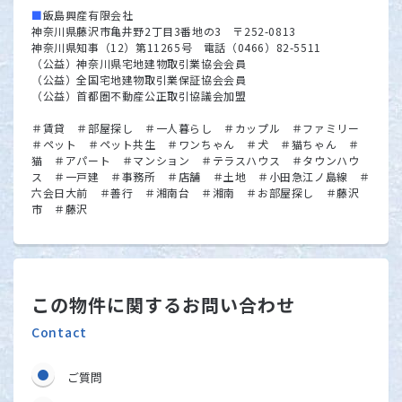
■
飯島興産有限会社
神奈川県藤沢市亀井野2丁目3番地の3 〒252-0813
神奈川県知事（12）第11265号 電話（0466）82-5511
（公益）神奈川県宅地建物取引業協会会員
（公益）全国宅地建物取引業保証協会会員
（公益）首都圏不動産公正取引協議会加盟
＃賃貸 ＃部屋探し ＃一人暮らし ＃カップル ＃ファミリー
＃ペット ＃ペット共生 ＃ワンちゃん ＃犬 ＃猫ちゃん ＃
猫 ＃アパート ＃マンション ＃テラスハウス ＃タウンハウ
ス ＃一戸建 ＃事務所 ＃店舗 ＃土地 ＃小田急江ノ島線 ＃
六会日大前 ＃善行 ＃湘南台 ＃湘南 ＃お部屋探し ＃藤沢
市 ＃藤沢
この物件に関するお問い合わせ
Contact
ご質問