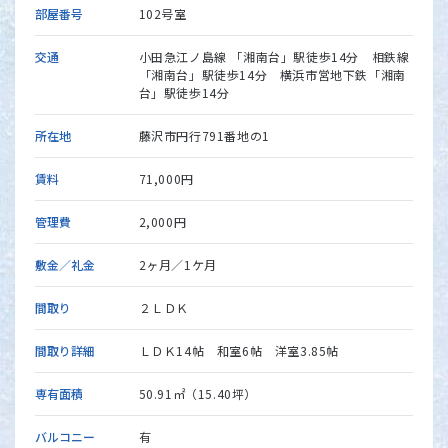
部屋番号
102号室
交通
小田急江ノ島線 「湘南台」駅徒歩14分 相鉄線
「湘南台」駅徒歩14分 横浜市営地下鉄「湘南
台」駅徒歩14分
所在地
藤沢市円行791番地の1
賃料
71,000円
管理費
2,000円
敷金／礼金
2ヶ月／1ケ月
間取り
２ＬＤＫ
間取り詳細
ＬＤＫ14帖 和室6帖 洋室3.85帖
専有面積
50.91㎡（15.40坪）
バルコニー
有