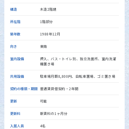
構造
木造2階建
所在階
1階部分
築年数
1988年12月
向き
東南
室内設備
押入、バス・トイレ別、独立洗面所、室内洗濯
機置き場
共用設備
駐車場月額8,800円、自転車置場、ゴミ置き場
契約の種類・期間
普通賃貸借契約・2年間
更新
可能
更新料
新賃料の1ヶ月分
入居人員
4名