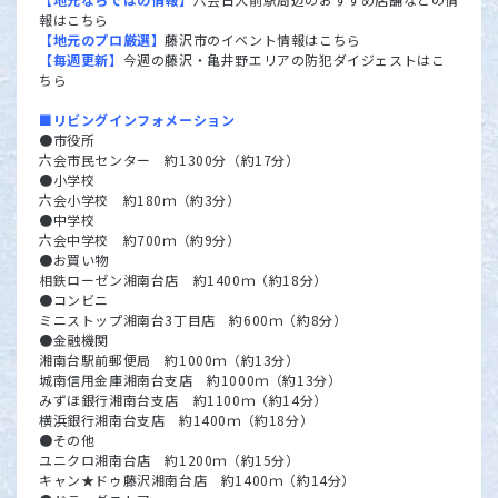
報はこちら
【地元のプロ厳選】
藤沢市の
イベント情報はこちら
【毎週更新】
今週の藤沢・亀井野エリアの
防犯ダイジェストはこ
ちら
■リビングインフォメーション
●市役所
六会市民センター 約1300分（約17分）
●小学校
六会小学校 約180ｍ（約3分）
●中学校
六会中学校 約700ｍ（約9分）
●お買い物
相鉄ローゼン湘南台店 約1400ｍ（約18分）
●コンビニ
ミニストップ湘南台3丁目店 約600ｍ（約8分）
●金融機関
湘南台駅前郵便局 約1000ｍ（約13分）
城南信用金庫湘南台支店 約1000ｍ（約13分）
みずほ銀行湘南台支店 約1100ｍ（約14分）
横浜銀行湘南台支店 約1400ｍ（約18分）
●その他
ユニクロ湘南台店 約1200ｍ（約15分）
キャン★ドゥ藤沢湘南台店 約1400ｍ（約14分）