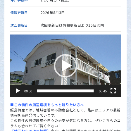
情報更新日
2026年8月3日
次回更新日
次回更新日は情報更新日より15日以内
動
画
プ
レ
ー
ヤ
ー
00:00
00:45
■この物件の周辺環境をもっと知りたい方へ
飯島興産では、地域密着の不動産会社として、亀井野エリアの最新
情報を毎週発信しています。
この物件の周辺環境や日々の治安が気になる方は、ぜひこちらのコ
ラムも合わせてご覧ください！
【地元ならではの情報】
六会日大前駅周辺の
おすすめ店舗などの情