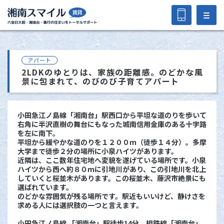
アパート
2LDKのゆとりは、家族の距離感。のどかな風
景に包まれて、のびのび子育てアパート
小田急江ノ島線「湘南台」駅西口から平坦な道のりを歩いて
右角に半沢直樹の舞台にもなった城南信用金庫のある十字路
を左に南下。
平坦から緩やかな道のりを１２００ｍ（徒歩１４分）。多摩
大学まで徒歩２分の場所に小泉ハイツがあります。
近隣は、ここ数年住宅地へ変貌を遂げている場所です。小泉
ハイツから西へ約８０ｍに引地川があり、この引地川を北上
していくと桜並木があります。この桜並木、藤沢市絶景にも
選ばれています。
のどかな雰囲気が残る場所です。駅近もいいけど、静けさを
求める人には選択肢の一つと言えます。
小田急江ノ島線 「湘南台」駅徒歩14分 相鉄線「湘南台」