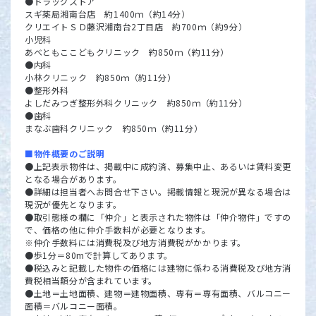
●ドラッグストア
スギ薬局湘南台店 約1400ｍ（約14分）
クリエイトＳＤ藤沢湘南台2丁目店 約700ｍ（約9分）
小児科
あべともここどもクリニック 約850ｍ（約11分）
●内科
小林クリニック 約850ｍ（約11分）
●整形外科
よしだみつぎ整形外科クリニック 約850ｍ（約11分）
●歯科
まなぶ歯科クリニック 約850ｍ（約11分）
■物件概要のご説明
●上記表示物件は、掲載中に成約済、募集中止、あるいは賃料変更
となる場合があります。
●詳細は担当者へお問合せ下さい。掲載情報と現況が異なる場合は
現況が優先となります。
●取引態様の欄に「仲介」と表示された物件は「仲介物件」ですの
で、価格の他に仲介手数料が必要となります。
※仲介手数料には消費税及び地方消費税がかかります。
●歩1分＝80mで計算してあります。
●税込みと記載した物件の価格には建物に係わる消費税及び地方消
費税相当額分が含まれています。
●土地＝土地面積、建物＝建物面積、専有＝専有面積、バルコニー
面積＝バルコニー面積。