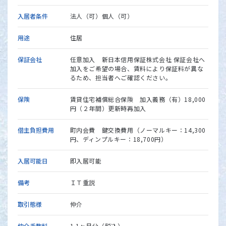
入居者条件
法人（可）個人（可）
用途
住居
保証会社
任意加入 新日本信用保証株式会社 保証会社へ
加入をご希望の場合、賃料により保証料が異な
るため、担当者へご確認ください。
保険
賃貸住宅補償総合保険 加入義務（有）18,000
円（２年間）更新時再加入
借主負担費用
町内会費 鍵交換費用（ノーマルキー：14,300
円、ディンプルキー：18,700円）
入居可能日
即入居可能
備考
ＩＴ重説
取引態様
仲介
仲介手数料
1.1ヶ月分（税込）