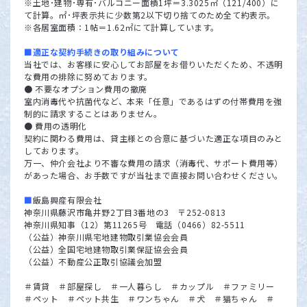
※土地･建物･専有･バルコニー面積1坪＝3.3025㎡（121/400）に
て計算。㎡･坪表示共に少数第2以下切り捨てのため全て約表示。
※各居室面積：1帖＝1.62㎡にて計算しています。
■適正な契約手続きの取り組みについて
当社では、お客様に安心してお部屋をお借りいただくため、不透明
な費用の排除に努めております。
● 不要なオプション費用の撤廃
室内消毒代や抗菌代など、本来「任意」であるはずの付帯費用を強
制的に請求することはありません。
● 費用の透明化
契約に関わる費用は、貸主様との合意に基づいた適正な項目のみと
しております。
万一、仲介会社より不審な費用の請求（消毒代、サポート費用等）
があった場合、お手数ですが当社まで直接お問い合わせください。
■
飯島興産有限会社
神奈川県藤沢市亀井野2丁目3番地の3 〒252-0813
神奈川県知事（12）第11265号 電話（0466）82-5511
（公益）神奈川県宅地建物取引業協会会員
（公益）全国宅地建物取引業保証協会会員
（公益）不動産公正取引協議会加盟
＃賃貸 ＃部屋探し ＃一人暮らし ＃カップル ＃ファミリー
＃ペット ＃ペット共生 ＃ワンちゃん ＃犬 ＃猫ちゃん ＃