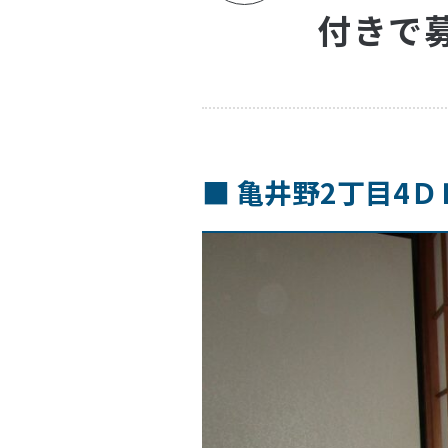
付きで
■ 亀井野2丁目4