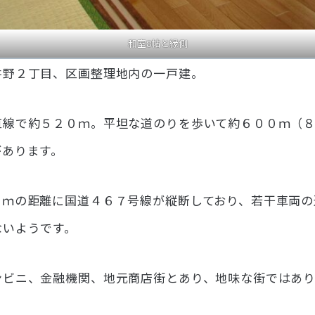
和室8帖と縁側
井野２丁目、区画整理地内の一戸建。
直線で約５２０ｍ。平坦な道のりを歩いて約６００ｍ（
があります。
０ｍの距離に国道４６７号線が縦断しており、若干車両の
ないようです。
ンビニ、金融機関、地元商店街とあり、地味な街ではあ