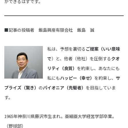
ができるはずです。
■記事の投稿者 飯島興産有限会社 飯島 誠
私は、予想を裏切る
ご提案（いい意味
で
）と、他者（他社）を圧倒する
クオ
リティ（良質）
を約束し、あなたにも
私にも
ハッピー（幸せ）
を約束し、
サ
プライズ（驚き）
の
パイオニア（先駆者）
を目指していま
す。
1965年神奈川県藤沢市生まれ。亜細亜大学経営学部卒業。
（野球部）