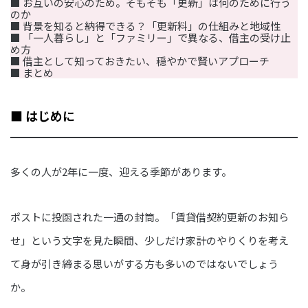
■ お互いの安心のため。そもそも「更新」は何のために行う
のか
■ 背景を知ると納得できる？「更新料」の仕組みと地域性
■ 「一人暮らし」と「ファミリー」で異なる、借主の受け止
め方
■ 借主として知っておきたい、穏やかで賢いアプローチ
■ まとめ
■ はじめに
多くの人が2年に一度、迎える季節があります。
ポストに投函された一通の封筒。「賃貸借契約更新のお知ら
せ」という文字を見た瞬間、少しだけ家計のやりくりを考え
て身が引き締まる思いがする方も多いのではないでしょう
か。