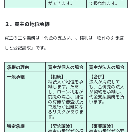
ができます。
て扱われます。
２．買主の地位承継
買主の主な義務は「代金の支払い」、権利は「物件の引き渡
しと登記請求」です。
承継の理由
買主が個人の場合
買主が法人の場合
一般承継
【相続】
【合併】
相続人が地位を承
法人が消滅して
継します。ただ
も、合併先の法人
し、ローン利用が
が契約を承継し、
前提の場合、団信
代金支払義務を負
の有無や審査状況
います。
で履行が困難にな
るリスクがありま
す。
特定承継
【契約譲渡】
【事業譲渡】
売主の承諾が必須
売主の承諾が必要