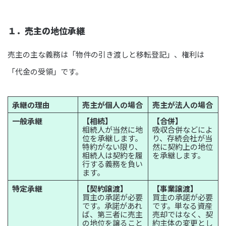
１．売主の地位承継
売主の主な義務は「物件の引き渡しと移転登記」、権利は
「代金の受領」です。
承継の理由
売主が個人の場合
売主が法人の場合
一般承継
【相続】
【合併】
相続人が当然に地
吸収合併などによ
位を承継します。
り、存続会社が当
特約がない限り、
然に契約上の地位
相続人は契約を履
を承継します。
行する義務を負い
ます。
特定承継
【契約譲渡】
【事業譲渡】
買主の承諾が必要
買主の承諾が必要
です。承諾があれ
です。単なる資産
ば、第三者に売主
売却ではなく、契
の地位を譲ること
約主体の変更とし