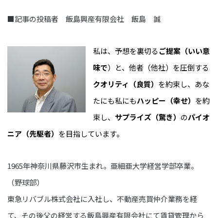
■記事の投稿者 飯島興産有限会社 飯島 誠
私は、予想を裏切る
ご提案（いい意
味で
）と、他者（他社）を圧倒する
クオリティ（良質）
を約束し、あな
たにも私にも
ハッピー（幸せ）
を約
束し、
サプライズ（驚き）
の
パイオ
ニア（先駆者）
を目指しています。
1965年神奈川県藤沢市生まれ。亜細亜大学経営学部卒業。
（野球部）
東急リバブル株式会社に入社し、不動産売買仲介業務を経
て、その後父の経営する飯島興産有限会社にて賃貸管理から