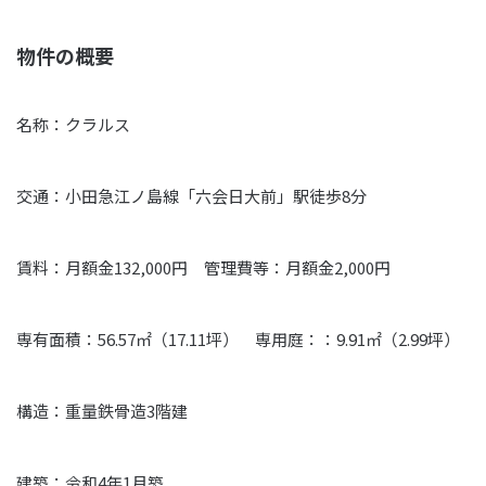
物件の概要
名称：クラルス
交通：小田急江ノ島線「六会日大前」駅徒歩8分
賃料：月額金132,000円 管理費等：月額金2,000円
専有面積：56.57㎡（17.11坪） 専用庭：：9.91㎡（2.99坪）
構造：重量鉄骨造3階建
建築：令和4年1月築