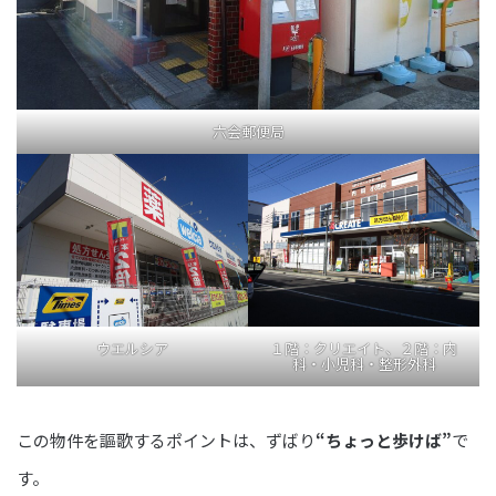
六会郵便局
ウエルシア
１階：クリエイト、２階：内
科・小児科・整形外科
この物件を謳歌するポイントは、ずばり
“ちょっと歩けば”
で
す。