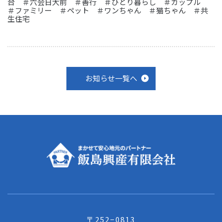
台 ＃六会日大前 ＃善行 ＃ひとり暮らし ＃カップル
＃ファミリー ＃ペット ＃ワンちゃん ＃猫ちゃん ＃共
生住宅
お知らせ一覧へ
〒252−0813