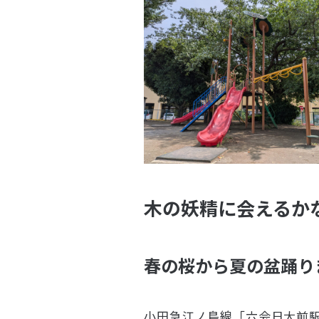
木の妖精に会えるか
春の桜から夏の盆踊り
小田急江ノ島線「六会日大前