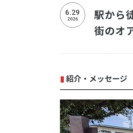
駅から
6.29
2026
街のオ
▮
紹介・メッセージ